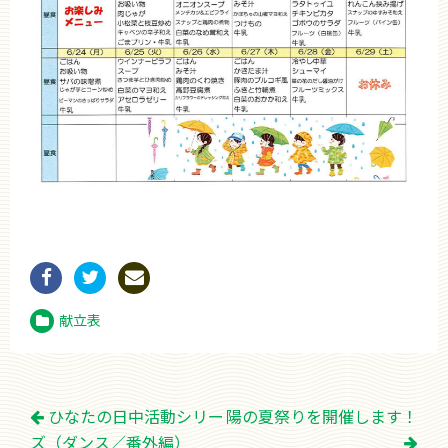
献立表
投
ひなたの日中活動シリー
陽の夏祭りを開催します！
稿
ズ（ダンス／番外編）