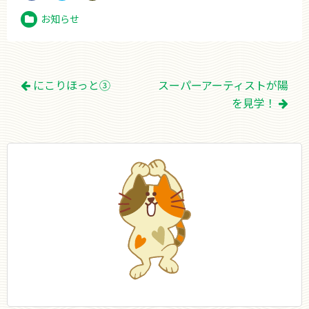
お知らせ
投
にこりほっと③
スーパーアーティストが陽
稿
を見学！
ナ
ビ
ゲ
ー
シ
ョ
ン