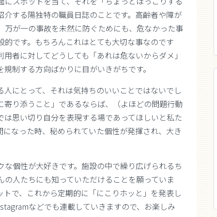
面にスポットを当て、それを「ちょっとほっこりする
紹介する陽独特の職員日誌のことです。高齢者や障が
、万が一の事故を未然に防ぐためにも、危なかった事
般的です。もちろんこれはとても大切な事なのです
利用者に対してどうしても「あれは危ないからダメ」
を規制する方向ばかりに目がいきがちです。
る人にとって、それは気持ちのいいことではないでし
に寄り添うこと」であるならば、（よほどの問題行動
では思い切り自分を表現する場であってほしいと私た
間になった時、秘められていた個性が発揮され、大き
クな個性が大好きです。施設の中で繰り広げられるち
んの人たちにも知っていただけることを願っていま
ットで、これから定期的に「にこりホッと」を発表し
nstagramなどでも連載していきますので、お楽しみ