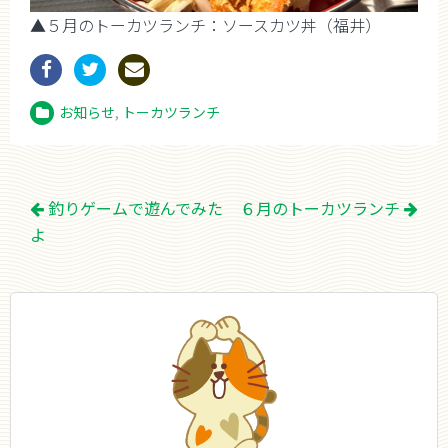
▲５月のトーカツランチ：ソースカツ丼（福井）
お知らせ
,
トーカツランチ
投
釣りゲームで遊んでみた
６月のトーカツランチ
稿
よ
ナ
ビ
ゲ
ー
シ
ョ
ン