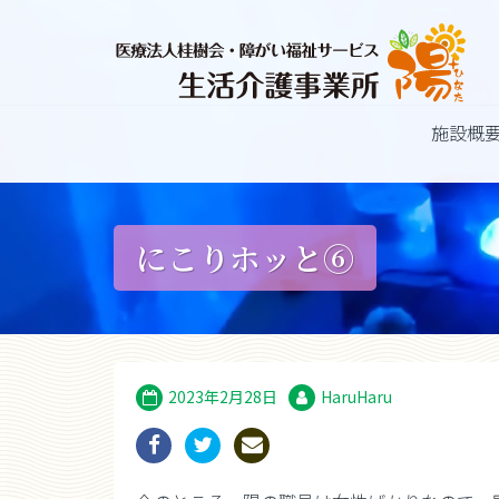
施設概
にこりホッと⑥
2023年2月28日
HaruHaru