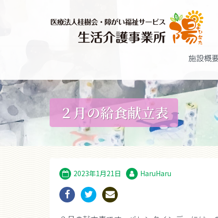
施設概
２月の給食献立表
2023年1月21日
HaruHaru